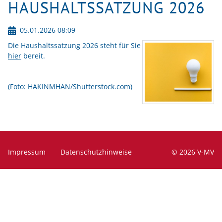
HAUSHALTSSATZUNG 2026
Häufig gestellte Fragen
Menü schließen
05.01.2026 08:09
Aktuelles
Die Haushaltssatzung 2026 steht für Sie
hier
bereit.
Menü schließen
(Foto: HAKINMHAN/Shutterstock.com)
Navigation
Impressum
Datenschutzhinweise
© 2026 V-MV
überspringen